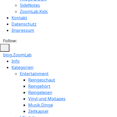
SideNotes
ZoomLab.Kids
Kontakt
Datenschutz
Impressum
Follow:
blog.ZoomLab
ZoomLab
Info
Kategorien
//
Entertainment
pers.
Reingeschaut
Reingehört
Blog
Reingelesen
Vinyl und Mixtapes
Musik.Dinge
Zeitkapsel