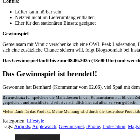
Contra:
Lüfter kann hörbar sein
Netzteil nicht im Lieferumfang enthalten
Eher für den stationären Einsatz geeignet
Gewinnspiel
:
Gemeinsam mit Vinnic verschenke ich eine OWL Peak Ladestation, Ihr
sich eine zusätzliche Chance sichern will, folgt Blogzoomlab bei In
Das Gewinnspiel läuft bis zum 08.06.2025 (18:00 Uhr) und wer d
Das Gewinnspiel ist beendet!!
Gewonnen hat Bernhard (Kommentar vom 02.06), viel Spaß mit dem Ger
Datenschutz: I
ch speichere die Mailadressen in den Kommentaren nur für den Zeit
gespeichert und anschließend selbstverständlich hier auf allen Servern gelöscht.
Vielen Dank für das Produkt. Meine Meinung wird durch die kostenlose Produktbem
Kategorien:
Lifestyle
Tags:
Airpods
,
Applewatch
,
Gewinnspiel
,
iPhone
,
Ladestation
,
Mags