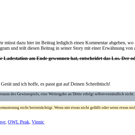
 müsst dazu hier im Beitrag lediglich einen Kommentar abgeben, wo d
stagram und teilt diesen Beitrag in seiner Story mit einer Erwähnung 
ie Ladestation am Ende gewonnen hat, entscheidet das Los. Der od
ät und ich hoffe, es passt gut auf Deinen Schreibtisch!
raum des Gewinnspiels, eine Weitergabe an Dritte erfolgt selbstverständlich nicht
usterung nicht beeinträchtigt. Wenn mir etwas nicht gefällt oder wenn etwas nicht 
ave
,
OWL Peak
,
Vinnic