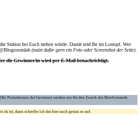
ie Station bei Euch stehen würde. Damit seid Ihr im Lostopf. Wer
von @Blogzoomlab
(nutzt dafür gern ein Foto oder Screenshot der Seite)
.
er die Gewinner/in wird per E-Mail benachrichtigt.
. Die Postadressen der Gewinner werden nur für den Zweck des Briefversands
ok ist, dann schreibe ich das hier auch genau so auf.