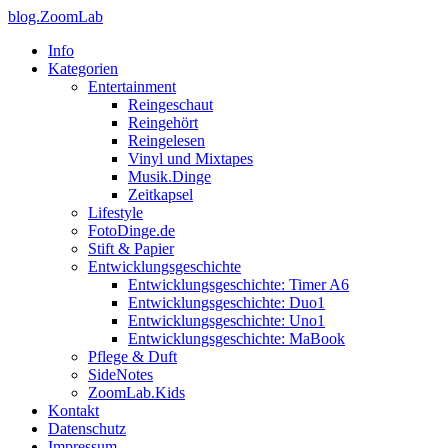
blog.ZoomLab
Info
Kategorien
Entertainment
Reingeschaut
Reingehört
Reingelesen
Vinyl und Mixtapes
Musik.Dinge
Zeitkapsel
Lifestyle
FotoDinge.de
Stift & Papier
Entwicklungsgeschichte
Entwicklungsgeschichte: Timer A6
Entwicklungsgeschichte: Duo1
Entwicklungsgeschichte: Uno1
Entwicklungsgeschichte: MaBook
Pflege & Duft
SideNotes
ZoomLab.Kids
Kontakt
Datenschutz
Impressum