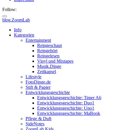
Follow:
blog.ZoomLab
Info
Kategorien
Entertainment
Reingeschaut
Reingehört
Reingelesen
Vinyl und Mixtapes
Musik.Dinge
Zeitkapsel
Lifestyle
FotoDinge.de
Stift & Papier
Entwicklungsgeschichte
Entwicklungsgeschichte: Timer A6
Entwicklungsgeschichte: Duo1
Entwicklungsgeschichte: Uno1
Entwicklungsgeschichte: MaBook
Pflege & Duft
SideNotes
ZoomLab.Kids