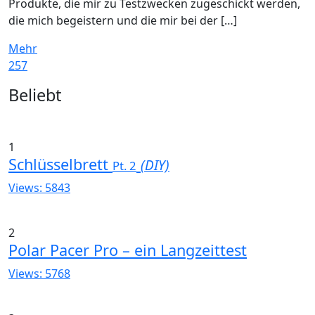
Produkte, die mir zu Testzwecken zugeschickt werden,
die mich begeistern und die mir bei der […]
Mehr
257
Widgets
Beliebt
1
Schlüsselbrett
(DIY)
Pt. 2
Views: 5843
2
Polar Pacer Pro – ein Langzeittest
Views: 5768