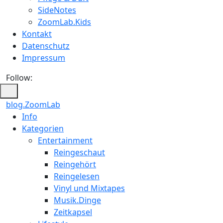
SideNotes
ZoomLab.Kids
Kontakt
Datenschutz
Impressum
Follow:
blog.ZoomLab
ZoomLab
Info
Kategorien
//
Entertainment
pers.
Reingeschaut
Reingehört
Blog
Reingelesen
Vinyl und Mixtapes
Musik.Dinge
Zeitkapsel