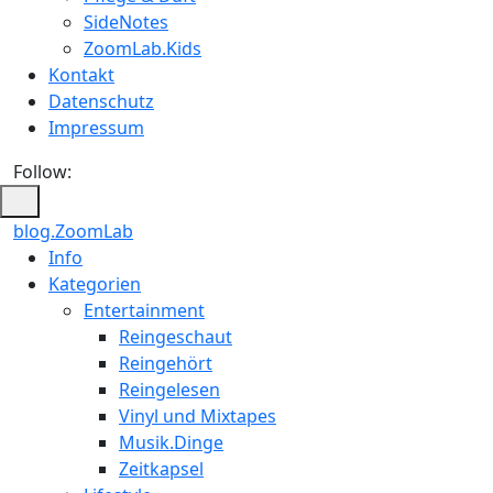
SideNotes
ZoomLab.Kids
Kontakt
Datenschutz
Impressum
Follow:
blog.ZoomLab
ZoomLab
Info
Kategorien
//
Entertainment
pers.
Reingeschaut
Reingehört
Blog
Reingelesen
Vinyl und Mixtapes
Musik.Dinge
Zeitkapsel