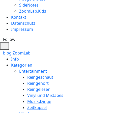
SideNotes
ZoomLab.Kids
Kontakt
Datenschutz
Impressum
Follow:
blog.ZoomLab
ZoomLab
Info
Kategorien
//
Entertainment
pers.
Reingeschaut
Reingehört
Blog
Reingelesen
Vinyl und Mixtapes
Musik.Dinge
Zeitkapsel