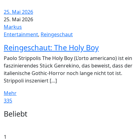
25. Mai 2026
25. Mai 2026
Markus
Entertainment
,
Reingeschaut
Reingeschaut: The Holy Boy
Paolo Strippolis The Holy Boy (L’orto americano) ist ein
faszinierendes Stück Genrekino, das beweist, dass der
italienische Gothic-Horror noch lange nicht tot ist.
Strippoli inszeniert […]
Mehr
335
Widgets
Beliebt
1