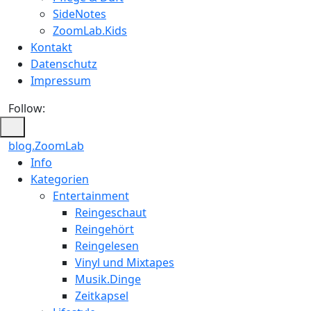
SideNotes
ZoomLab.Kids
Kontakt
Datenschutz
Impressum
Follow:
blog.ZoomLab
ZoomLab
Info
Kategorien
//
Entertainment
pers.
Reingeschaut
Reingehört
Blog
Reingelesen
Vinyl und Mixtapes
Musik.Dinge
Zeitkapsel