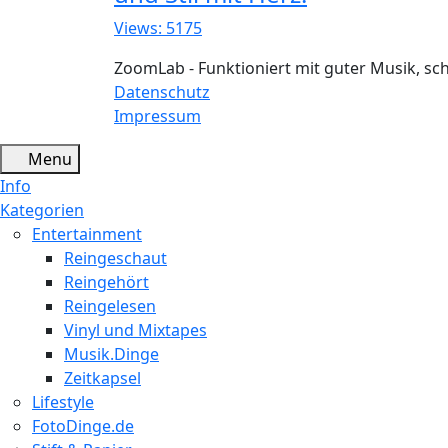
Views: 5175
ZoomLab - Funktioniert mit guter Musik, s
Datenschutz
Impressum
Menu
Info
Kategorien
Entertainment
Reingeschaut
Reingehört
Reingelesen
Vinyl und Mixtapes
Musik.Dinge
Zeitkapsel
Lifestyle
FotoDinge.de