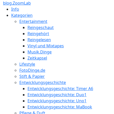
blog.ZoomLab
Info
Kategorien
Entertainment
Reingeschaut
Reingehört
Reingelesen
Vinyl und Mixtapes
Musik.Dinge
Zeitkapsel
Lifestyle
FotoDinge.de
Stift & Papier
Entwicklungsgeschichte
Entwicklungsgeschichte: Timer A6
Entwicklungsgeschichte: Duo1
Entwicklungsgeschichte: Uno1
Entwicklungsgeschichte: MaBook
Pflege & Duft