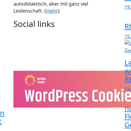
autodidaktisch, aber mit ganz viel
19
Leidenschaft. {
mehr
}
Social links
R
15.
L
w
R
19
n
in
F
t
G