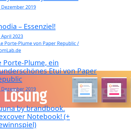
. Dezember 2019
hodia – Essenziel!
 April 2023
e Porte-Plume, ein
underschönes Etui von Paper
epublic
. Dezember 2019
uuna by brandbook.
lexcover Notebook! (+
ewinnspiel)