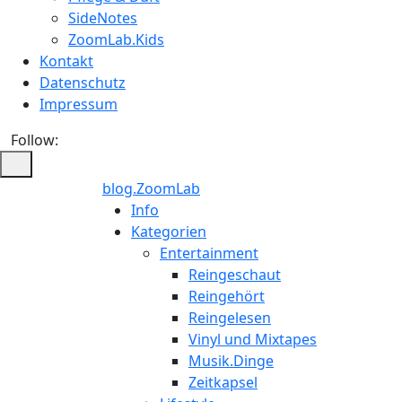
SideNotes
ZoomLab.Kids
Kontakt
Datenschutz
Impressum
Follow:
blog.ZoomLab
ZoomLab
Info
Kategorien
//
Entertainment
Reingeschaut
pers.
Reingehört
Reingelesen
Blog
Vinyl und Mixtapes
Musik.Dinge
Zeitkapsel