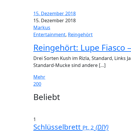
15. Dezember 2018
15. Dezember 2018
Markus
Entertainment
,
Reingehört
Reingehört: Lupe Fiasco 
Drei Sorten Kush im Rizla, Standard, Links J
Standard-Mucke sind andere […]
Mehr
200
Widgets
Beliebt
1
Schlüsselbrett
(DIY)
Pt. 2