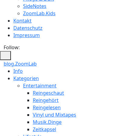
SideNotes
ZoomLab.Kids
Kontakt
Datenschutz
Impressum
Follow:
blog.ZoomLab
ZoomLab
Info
Kategorien
//
Entertainment
pers.
Reingeschaut
Reingehört
Blog
Reingelesen
Vinyl und Mixtapes
Musik.Dinge
Zeitkapsel