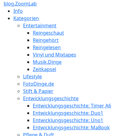
blog.ZoomLab
Info
Kategorien
Entertainment
Reingeschaut
Reingehört
Reingelesen
Vinyl und Mixtapes
Musik.Dinge
Zeitkapsel
Lifestyle
FotoDinge.de
Stift & Papier
Entwicklungsgeschichte
Entwicklungsgeschichte: Timer A6
Entwicklungsgeschichte: Duo1
Entwicklungsgeschichte: Uno1
Entwicklungsgeschichte: MaBook
Pflege & Duft