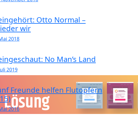
eingehört: Otto Normal –
ieder wir
 Mai 2018
eingeschaut: No Man’s Land
Juli 2019
ünf Freunde helfen Flutopfern
115)
 Mai 2016