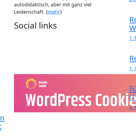
autodidaktisch, aber mit ganz viel
Leidenschaft. {
mehr
}
R
Social links
W
1.
R
1. 
F
(
4.
in
t