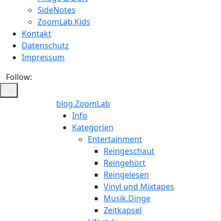
SideNotes
ZoomLab.Kids
Kontakt
Datenschutz
Impressum
Follow:
blog.ZoomLab
ZoomLab
Info
Kategorien
//
Entertainment
Reingeschaut
pers.
Reingehört
Reingelesen
Blog
Vinyl und Mixtapes
Musik.Dinge
Zeitkapsel