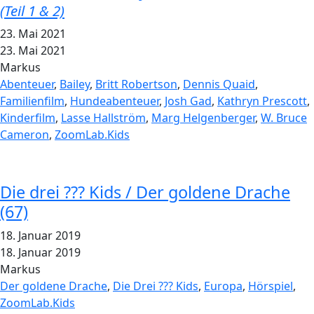
(Teil 1 & 2)
23. Mai 2021
23. Mai 2021
Markus
Abenteuer
,
Bailey
,
Britt Robertson
,
Dennis Quaid
,
Familienfilm
,
Hundeabenteuer
,
Josh Gad
,
Kathryn Prescott
,
Kinderfilm
,
Lasse Hallström
,
Marg Helgenberger
,
W. Bruce
Cameron
,
ZoomLab.Kids
Die drei ??? Kids / Der goldene Drache
(67)
18. Januar 2019
18. Januar 2019
Markus
Der goldene Drache
,
Die Drei ??? Kids
,
Europa
,
Hörspiel
,
ZoomLab.Kids