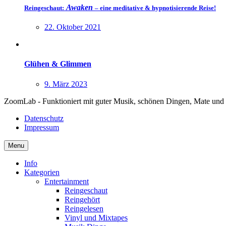
Awaken
Reingeschaut:
– eine meditative & hypnotisierende Reise!
22. Oktober 2021
Glühen & Glimmen
9. März 2023
ZoomLab - Funktioniert mit guter Musik, schönen Dingen, Mate und
Datenschutz
Impressum
Menu
Info
Kategorien
Entertainment
Reingeschaut
Reingehört
Reingelesen
Vinyl und Mixtapes