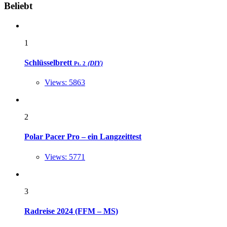
Widgets
Beliebt
1
Schlüsselbrett
(DIY)
Pt. 2
Views: 5863
2
Polar Pacer Pro – ein Langzeittest
Views: 5771
3
Radreise 2024 (FFM – MS)