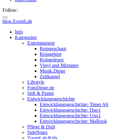
Follow:
blog.ZoomLab
ZoomLab
Info
Kategorien
//
Entertainment
Reingeschaut
pers.
Reingehört
Reingelesen
Blog
Vinyl und Mixtapes
Musik.Dinge
Zeitkapsel
Lifestyle
FotoDinge.de
Stift & Papier
Entwicklungsgeschichte
Entwicklungsgeschichte: Timer A6
Entwicklungsgeschichte: Duo1
Entwicklungsgeschichte: Uno1
Entwicklungsgeschichte: MaBook
Pflege & Duft
SideNotes
ZoomLab.Kids