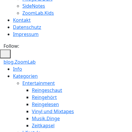
SideNotes
ZoomLab.Kids
Kontakt
Datenschutz
Impressum
Follow:
blog.ZoomLab
ZoomLab
Info
Kategorien
//
Entertainment
pers.
Reingeschaut
Reingehört
Blog
Reingelesen
Vinyl und Mixtapes
Musik.Dinge
Zeitkapsel