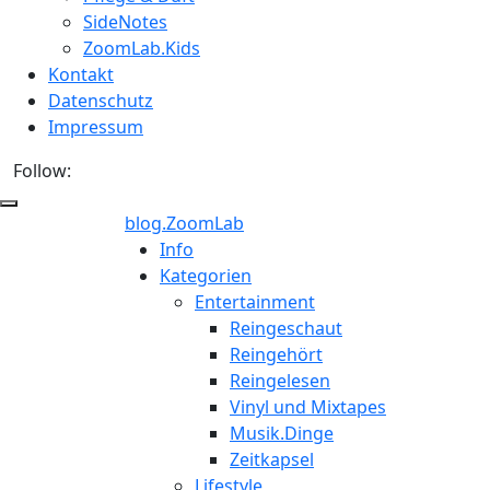
SideNotes
ZoomLab.Kids
Kontakt
Datenschutz
Impressum
Follow:
blog.ZoomLab
ZoomLab
Info
Kategorien
//
Entertainment
Reingeschaut
pers.
Reingehört
Reingelesen
Blog
Vinyl und Mixtapes
Musik.Dinge
Zeitkapsel
Lifestyle