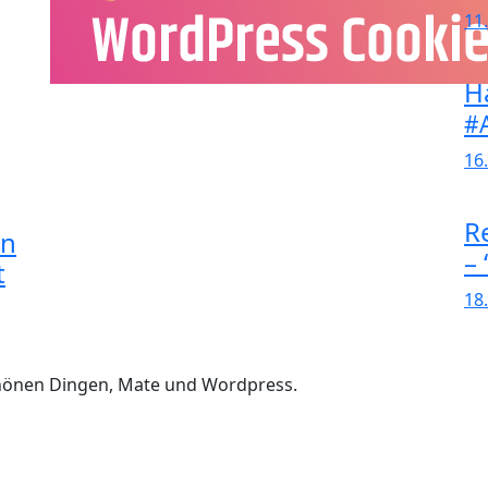
11.
H
#A
16.
R
in
–
t
18.
chönen Dingen, Mate und Wordpress.