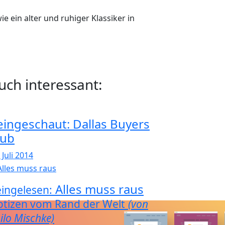
e ein alter und ruhiger Klassiker in
uch interessant:
eingeschaut: Dallas Buyers
lub
 Juli 2014
Alles muss raus
ingelesen:
tizen vom Rand der Welt
(von
ilo Mischke)