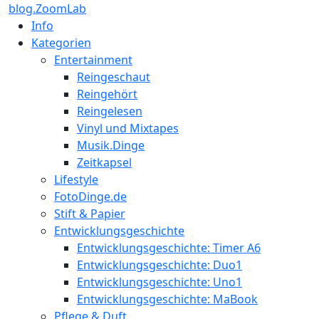
blog.ZoomLab
Info
Kategorien
Entertainment
Reingeschaut
Reingehört
Reingelesen
Vinyl und Mixtapes
Musik.Dinge
Zeitkapsel
Lifestyle
FotoDinge.de
Stift & Papier
Entwicklungsgeschichte
Entwicklungsgeschichte: Timer A6
Entwicklungsgeschichte: Duo1
Entwicklungsgeschichte: Uno1
Entwicklungsgeschichte: MaBook
Pflege & Duft