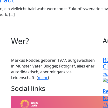
lm, ein vielleicht bald wahr werdendes Zukunftsszenario sowi
werk, […]
Wer?
A
R
Markus Rödder, geboren 1977, aufgewachsen
C
in Münster, Vater, Blogger, Fotograf, alles eher
autodidaktisch, aber mit ganz viel
25.
Leidenschaft. {
mehr
}
Social links
Re
No
Th