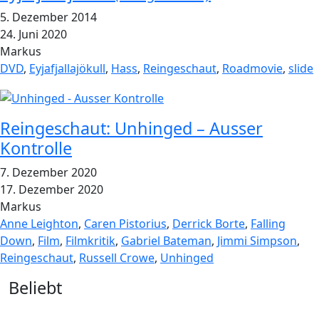
5. Dezember 2014
24. Juni 2020
Markus
DVD
,
Eyjafjallajökull
,
Hass
,
Reingeschaut
,
Roadmovie
,
slide
Reingeschaut: Unhinged – Ausser
Kontrolle
7. Dezember 2020
17. Dezember 2020
Markus
Anne Leighton
,
Caren Pistorius
,
Derrick Borte
,
Falling
Down
,
Film
,
Filmkritik
,
Gabriel Bateman
,
Jimmi Simpson
,
Reingeschaut
,
Russell Crowe
,
Unhinged
Widgets
Beliebt