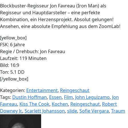
Blockbuster-Regisseur Jon Favreau (Iron Man) als
Regisseur und Hauptdarsteller – eine perfekte
Kombination, ein Herzensprojekt. Absolut gelungen!
Ansehen, eine absolute Empfehlung aus dem ZoomLab!
[yellow_box]
FSK: 6 Jahre
Regie / Drehbuch: Jon Favreau
Laufzeit: 119 Minuten
Bild: 16:9
Ton: 5.1 DD
[/yellow_box]
Kategorien:
Entertainment
,
Reingeschaut
Tags:
Dustin Hoffman
,
Essen
,
Film
,
John Leguizamo
,
Jon
Favreau
,
Kiss The Cook
,
Kochen
,
Reingeschaut
,
Robert
Downey Jr.
,
Scarlett Johansson
,
slide
,
Sofie Vergara
,
Traum