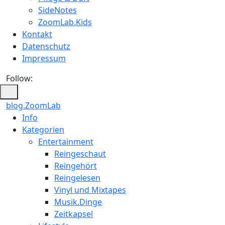
SideNotes
ZoomLab.Kids
Kontakt
Datenschutz
Impressum
Follow:
blog.ZoomLab
ZoomLab
Info
Kategorien
//
Entertainment
pers.
Reingeschaut
Reingehört
Blog
Reingelesen
Vinyl und Mixtapes
Musik.Dinge
Zeitkapsel