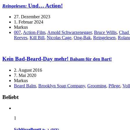
Und… Action!
Reingelesen:
27. Dezember 2023
1. Februar 2024
Markus
007
,
Action-Film
,
Arnold Schwarzenegger
,
Bruce Willis
,
Chad 
Reeves
,
Kill Bill
,
Nicolas Cage
,
Ong-Bak
,
Reingelesen
,
Rolan
Kein
Bad-Beard-Day
mehr!
Balsam für den Bart!
2. August 2016
7. Mai 2020
Markus
Beard Balm
,
Brooklyn Soap Company
,
Grooming
,
Pflege
,
Voll
Widgets
Beliebt
1
Schlüsselbrett
(DIY)
Pt. 2