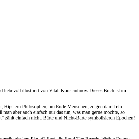
liebevoll illustriert von Vitali Konstantinov. Dieses Buch ist im
sten, Hipstern Philosophen, am Ende Menschen, zeigen damit ein
will man aber auch einfach nur das tun, was man gerne möchte, so
t” zählt einfach nicht. Bärte und Nicht-Bärte symbolisieren Epochen!
merikanischen Playoff-Bart, die Band The Beards, bärtige Frauen