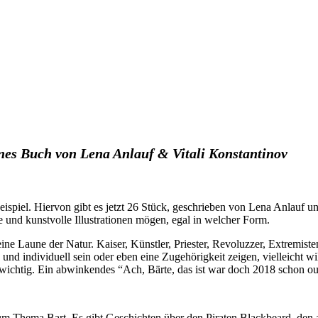
es Buch von Lena Anlauf & Vitali Konstantinov
spiel. Hiervon gibt es jetzt 26 Stück, geschrieben von Lena Anlauf und 
 und kunstvolle Illustrationen mögen, egal in welcher Form.
eine Laune der Natur. Kaiser, Künstler, Priester, Revoluzzer, Extremi
 und individuell sein oder eben eine Zugehörigkeit zeigen, vielleicht 
 wichtig. Ein abwinkendes “Ach, Bärte, das ist war doch 2018 schon ou
 Thema Bart. Es gibt Geschichten über den Piraten Blackbeard, den a