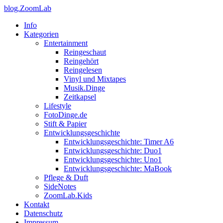
blog.ZoomLab
Info
Kategorien
Entertainment
Reingeschaut
Reingehört
Reingelesen
Vinyl und Mixtapes
Musik.Dinge
Zeitkapsel
Lifestyle
FotoDinge.de
Stift & Papier
Entwicklungsgeschichte
Entwicklungsgeschichte: Timer A6
Entwicklungsgeschichte: Duo1
Entwicklungsgeschichte: Uno1
Entwicklungsgeschichte: MaBook
Pflege & Duft
SideNotes
ZoomLab.Kids
Kontakt
Datenschutz
Impressum