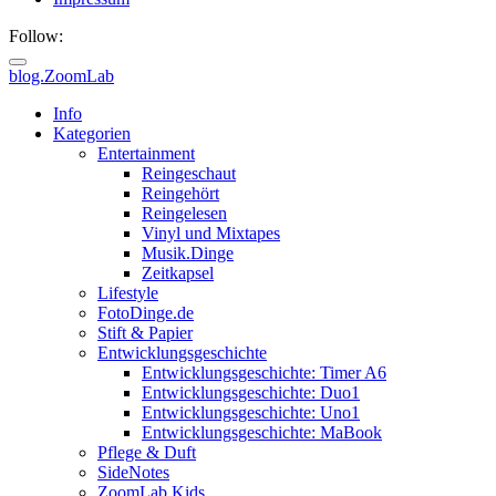
Follow:
blog.ZoomLab
Info
Kategorien
Entertainment
Reingeschaut
Reingehört
Reingelesen
Vinyl und Mixtapes
Musik.Dinge
Zeitkapsel
Lifestyle
FotoDinge.de
Stift & Papier
Entwicklungsgeschichte
Entwicklungsgeschichte: Timer A6
Entwicklungsgeschichte: Duo1
Entwicklungsgeschichte: Uno1
Entwicklungsgeschichte: MaBook
Pflege & Duft
SideNotes
ZoomLab.Kids