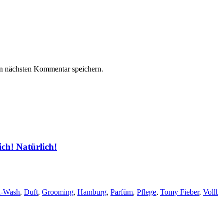
n nächsten Kommentar speichern.
ich! Natürlich!
d-Wash
,
Duft
,
Grooming
,
Hamburg
,
Parfüm
,
Pflege
,
Tomy Fieber
,
Voll