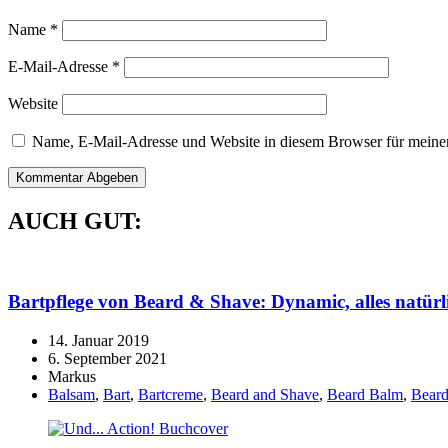
Name
*
E-Mail-Adresse
*
Website
Name, E-Mail-Adresse und Website in diesem Browser für meine
AUCH GUT:
Bartpflege von
Beard & Shave
: Dynamic, alles natürl
14. Januar 2019
6. September 2021
Markus
Balsam
,
Bart
,
Bartcreme
,
Beard and Shave
,
Beard Balm
,
Bear