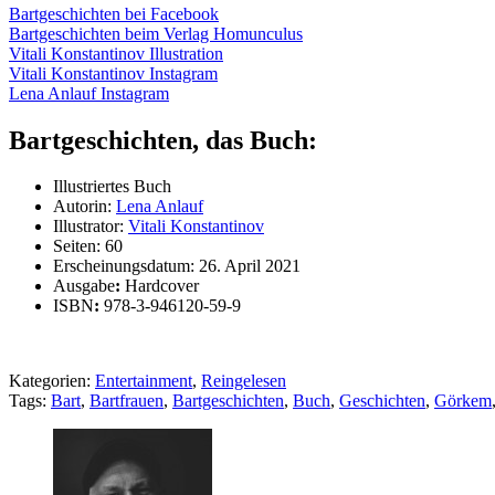
Bartgeschichten bei Facebook
Bartgeschichten beim Verlag Homunculus
Vitali Konstantinov Illustration
Vitali Konstantinov Instagram
Lena Anlauf Instagram
Bartgeschichten, das Buch:
Illustriertes Buch
Autorin:
Lena Anlauf
Illustrator:
Vitali Konstantinov
Seiten: 60
Erscheinungsdatum: 26. April 2021
Ausgabe
:
Hardcover
ISBN
:
978-3-946120-59-9
Kategorien:
Entertainment
,
Reingelesen
Tags:
Bart
,
Bartfrauen
,
Bartgeschichten
,
Buch
,
Geschichten
,
Görkem