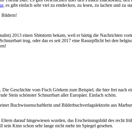
ur
, es gibt einfach sehr viel zu entdecken, zu lesen, zu lachen und zu st
 Bildern!
nalist) 2013 einen Shitstorm bekam, weil er bärtig die Nachrichten vo
hnurrbart trug, oder das es seit 2017 eine Rasurpflicht bei den belgi
hen!
n. Die Geschichte vom Fisch Görkem zum Beispiel, die hier frei nach
ude Stein schönster Schnurrbart aller Europäer. Einfach schön.
einer Buchwissenschaftlerin und Bilderbuchverlagslektorin aus Marburg
ine Eltern darauf hingewiesen wurden, das Erscheinungsbild des recht fr
ll sein Kinn schon sehr lange nicht mehr im Spiegel gesehen.