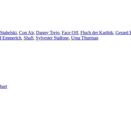
Stahelski
,
Con Air
,
Danny Trejo
,
Face Off
,
Fluch der Karibik
,
Gerard B
d Emmerich
,
Shaft
,
Sylvester Stallone
,
Uma Thurman
bart