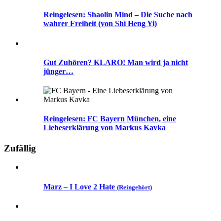
Reingelesen: Shaolin Mind – Die Suche nach
wahrer Freiheit (von Shi Heng Yi)
Gut Zuhören? KLARO! Man wird ja nicht
jünger…
Reingelesen: FC Bayern München, eine
Liebeserklärung von Markus Kavka
Zufällig
Marz – I Love 2 Hate
(Reingehört)