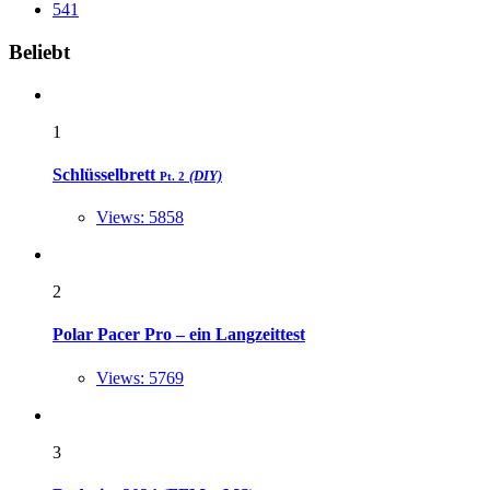
541
Widgets
Beliebt
1
Schlüsselbrett
(DIY)
Pt. 2
Views: 5858
2
Polar Pacer Pro – ein Langzeittest
Views: 5769
3