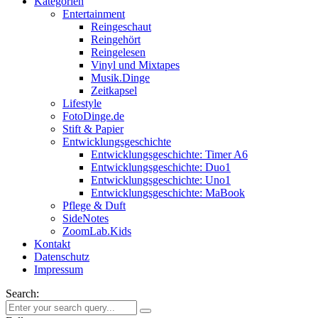
Kategorien
Entertainment
Reingeschaut
Reingehört
Reingelesen
Vinyl und Mixtapes
Musik.Dinge
Zeitkapsel
Lifestyle
FotoDinge.de
Stift & Papier
Entwicklungsgeschichte
Entwicklungsgeschichte: Timer A6
Entwicklungsgeschichte: Duo1
Entwicklungsgeschichte: Uno1
Entwicklungsgeschichte: MaBook
Pflege & Duft
SideNotes
ZoomLab.Kids
Kontakt
Datenschutz
Impressum
Search: