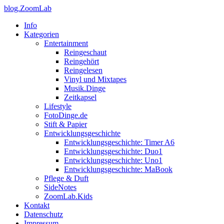
blog.ZoomLab
Info
Kategorien
Entertainment
Reingeschaut
Reingehört
Reingelesen
Vinyl und Mixtapes
Musik.Dinge
Zeitkapsel
Lifestyle
FotoDinge.de
Stift & Papier
Entwicklungsgeschichte
Entwicklungsgeschichte: Timer A6
Entwicklungsgeschichte: Duo1
Entwicklungsgeschichte: Uno1
Entwicklungsgeschichte: MaBook
Pflege & Duft
SideNotes
ZoomLab.Kids
Kontakt
Datenschutz
Impressum