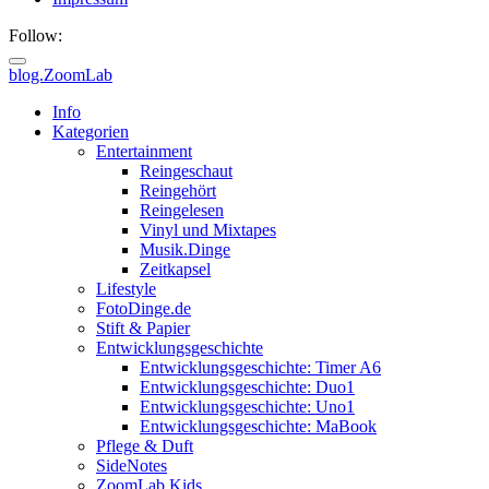
Follow:
blog.ZoomLab
ZoomLab
Info
Kategorien
//
Entertainment
Reingeschaut
pers.
Reingehört
Reingelesen
Blog
Vinyl und Mixtapes
Musik.Dinge
Zeitkapsel
Lifestyle
FotoDinge.de
Stift & Papier
Entwicklungsgeschichte
Entwicklungsgeschichte: Timer A6
Entwicklungsgeschichte: Duo1
Entwicklungsgeschichte: Uno1
Entwicklungsgeschichte: MaBook
Pflege & Duft
SideNotes
ZoomLab.Kids