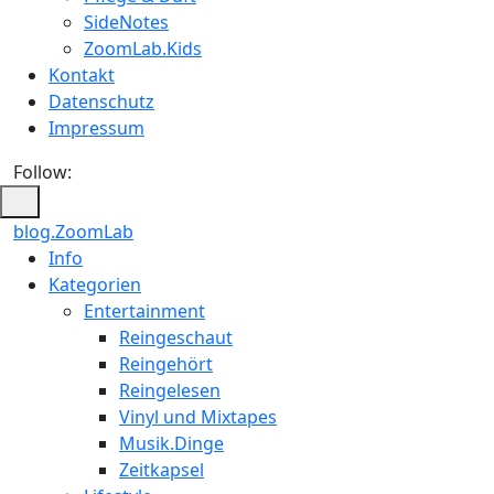
SideNotes
ZoomLab.Kids
Kontakt
Datenschutz
Impressum
Follow:
blog.ZoomLab
ZoomLab
Info
Kategorien
//
Entertainment
pers.
Reingeschaut
Reingehört
Blog
Reingelesen
Vinyl und Mixtapes
Musik.Dinge
Zeitkapsel