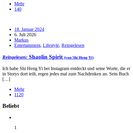
Mehr
140
18. Januar 2024
6. Juli 2026
Markus
Entertainment
,
Lifestyle
,
Reingelesen
Shaolin Spirit
Reingelesen:
(von Shi Heng Yi)
Ich habe Shi Heng Yi bei Instagram entdeckt und seine Worte, die er
in Storys dort teilt, regen jedes mal zum Nachdenken an. Sein Buch
[…]
Mehr
1120
Widgets
Beliebt
1