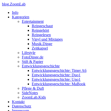
blog.ZoomLab
Info
Kategorien
Entertainment
Reingeschaut
Reingehört
Reingelesen
Vinyl und Mixtapes
Musik.Dinge
Zeitkapsel
Lifestyle
FotoDinge.de
Stift & Papier
Entwicklungsgeschichte
Entwicklungsgeschichte: Timer A6
Entwicklungsgeschichte: Duo1
Entwicklungsgeschichte: Uno1
Entwicklungsgeschichte: MaBook
Pflege & Duft
SideNotes
ZoomLab.Kids
Kontakt
Datenschutz
Impressum