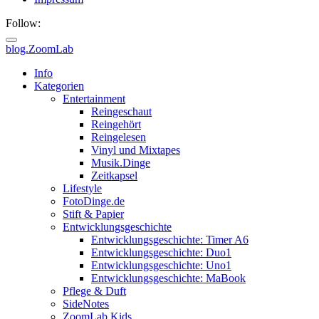
Follow:
blog.ZoomLab
ZoomLab
Info
Kategorien
//
Entertainment
Reingeschaut
pers.
Reingehört
Reingelesen
Blog
Vinyl und Mixtapes
Musik.Dinge
Zeitkapsel
Lifestyle
FotoDinge.de
Stift & Papier
Entwicklungsgeschichte
Entwicklungsgeschichte: Timer A6
Entwicklungsgeschichte: Duo1
Entwicklungsgeschichte: Uno1
Entwicklungsgeschichte: MaBook
Pflege & Duft
SideNotes
ZoomLab.Kids