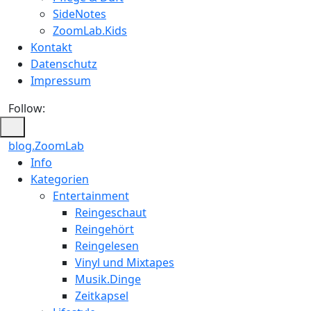
SideNotes
ZoomLab.Kids
Kontakt
Datenschutz
Impressum
Follow:
blog.ZoomLab
ZoomLab
Info
Kategorien
//
Entertainment
pers.
Reingeschaut
Reingehört
Blog
Reingelesen
Vinyl und Mixtapes
Musik.Dinge
Zeitkapsel