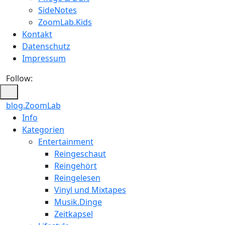
SideNotes
ZoomLab.Kids
Kontakt
Datenschutz
Impressum
Follow:
blog.ZoomLab
ZoomLab
Info
Kategorien
//
Entertainment
pers.
Reingeschaut
Reingehört
Blog
Reingelesen
Vinyl und Mixtapes
Musik.Dinge
Zeitkapsel