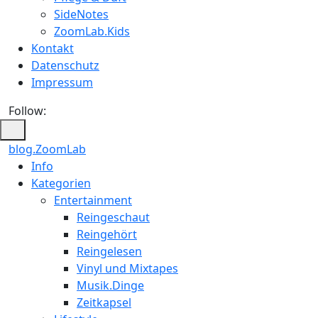
SideNotes
ZoomLab.Kids
Kontakt
Datenschutz
Impressum
Follow:
blog.ZoomLab
ZoomLab
Info
Kategorien
//
Entertainment
pers.
Reingeschaut
Reingehört
Blog
Reingelesen
Vinyl und Mixtapes
Musik.Dinge
Zeitkapsel