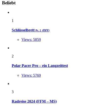
Widgets
Beliebt
1
Schlüsselbrett
(DIY)
Pt. 2
Views: 5859
2
Polar Pacer Pro – ein Langzeittest
Views: 5769
3
Radreise 2024 (FFM – MS)