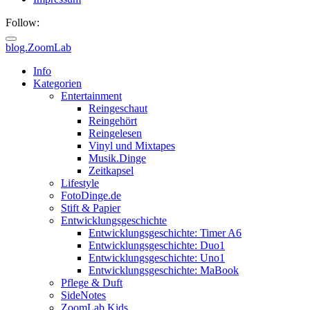
Follow:
blog.ZoomLab
ZoomLab
Info
Kategorien
//
Entertainment
Reingeschaut
pers.
Reingehört
Reingelesen
Blog
Vinyl und Mixtapes
Musik.Dinge
Zeitkapsel
Lifestyle
FotoDinge.de
Stift & Papier
Entwicklungsgeschichte
Entwicklungsgeschichte: Timer A6
Entwicklungsgeschichte: Duo1
Entwicklungsgeschichte: Uno1
Entwicklungsgeschichte: MaBook
Pflege & Duft
SideNotes
ZoomLab.Kids