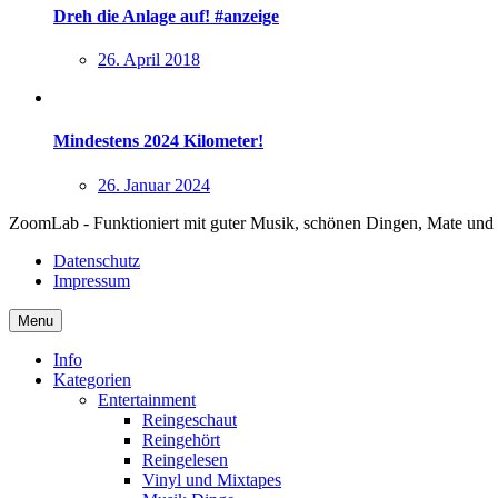
Dreh die Anlage auf! #anzeige
26. April 2018
Mindestens 2024 Kilometer!
26. Januar 2024
ZoomLab - Funktioniert mit guter Musik, schönen Dingen, Mate und
Datenschutz
Impressum
Menu
Info
Kategorien
Entertainment
Reingeschaut
Reingehört
Reingelesen
Vinyl und Mixtapes