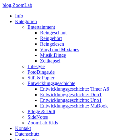
blog.ZoomLab
Info
Kategorien
Entertainment
Reingeschaut
Reingehört
Reingelesen
Vinyl und Mixtapes
Musik.Dinge
Zeitkapsel
Lifestyle
FotoDinge.de
Stift & Papier
Entwicklungsgeschichte
Entwicklungsgeschichte: Timer A6
Entwicklungsgeschichte: Duo1
Entwicklungsgeschichte: Uno1
Entwicklungsgeschichte: MaBook
Pflege & Duft
SideNotes
ZoomLab.Kids
Kontakt
Datenschutz
Impressum