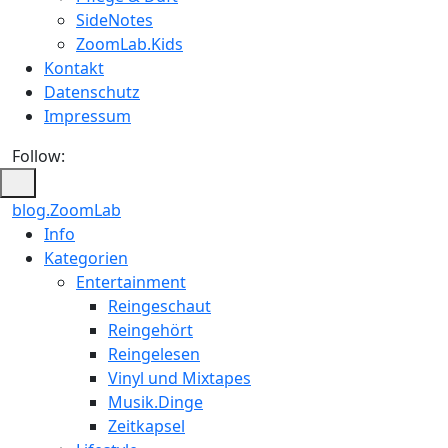
SideNotes
ZoomLab.Kids
Kontakt
Datenschutz
Impressum
Follow:
blog.ZoomLab
ZoomLab
Info
Kategorien
//
Entertainment
pers.
Reingeschaut
Reingehört
Blog
Reingelesen
Vinyl und Mixtapes
Musik.Dinge
Zeitkapsel