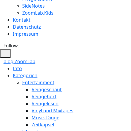
SideNotes
ZoomLab.Kids
Kontakt
Datenschutz
Impressum
Follow:
blog.ZoomLab
ZoomLab
Info
Kategorien
//
Entertainment
pers.
Reingeschaut
Reingehört
Blog
Reingelesen
Vinyl und Mixtapes
Musik.Dinge
Zeitkapsel