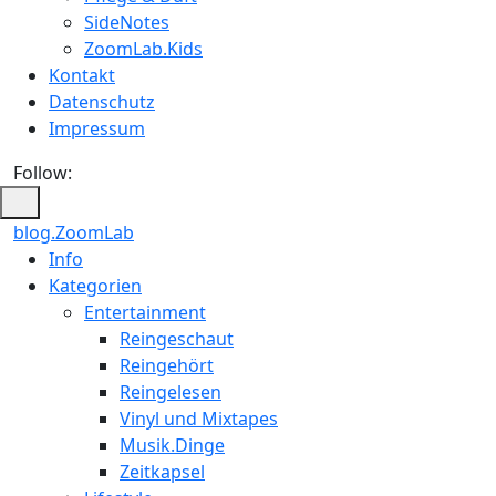
SideNotes
ZoomLab.Kids
Kontakt
Datenschutz
Impressum
Follow:
blog.ZoomLab
ZoomLab
Info
Kategorien
//
Entertainment
pers.
Reingeschaut
Reingehört
Blog
Reingelesen
Vinyl und Mixtapes
Musik.Dinge
Zeitkapsel