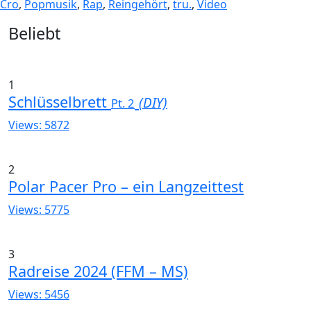
Cro
,
Popmusik
,
Rap
,
Reingehört
,
tru.
,
Video
Widgets
Beliebt
1
Schlüsselbrett
(DIY)
Pt. 2
Views: 5872
2
Polar Pacer Pro – ein Langzeittest
Views: 5775
3
Radreise 2024 (FFM – MS)
Views: 5456