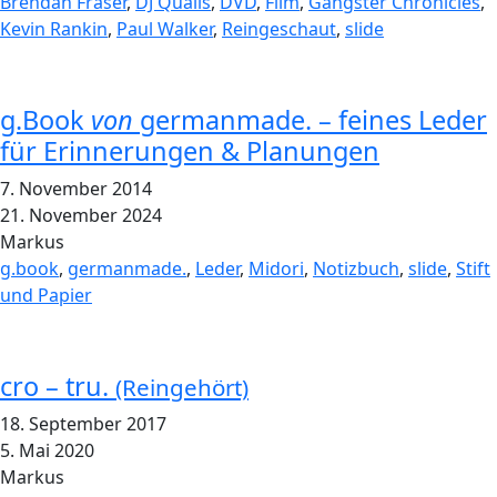
Brendan Fraser
,
DJ Qualls
,
DVD
,
Film
,
Gangster Chronicles
,
Kevin Rankin
,
Paul Walker
,
Reingeschaut
,
slide
g.Book
von
germanmade. – feines Leder
für Erinnerungen & Planungen
7. November 2014
21. November 2024
Markus
g.book
,
germanmade.
,
Leder
,
Midori
,
Notizbuch
,
slide
,
Stift
und Papier
cro – tru.
(Reingehört)
18. September 2017
5. Mai 2020
Markus