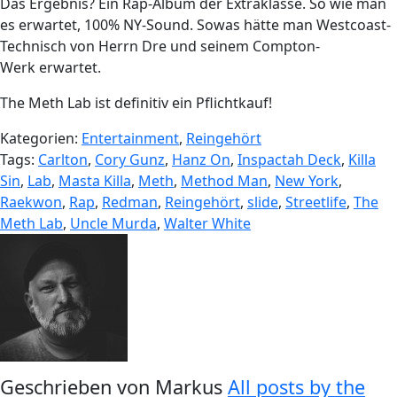
Das Ergebnis? Ein Rap-Album der Extraklasse. So wie man
es erwartet, 100% NY-Sound. Sowas hätte man Westcoast-
Technisch von Herrn Dre und seinem Compton-
Werk erwartet.
The Meth Lab ist definitiv ein Pflichtkauf!
Kategorien:
Entertainment
,
Reingehört
Tags:
Carlton
,
Cory Gunz
,
Hanz On
,
Inspactah Deck
,
Killa
Sin
,
Lab
,
Masta Killa
,
Meth
,
Method Man
,
New York
,
Raekwon
,
Rap
,
Redman
,
Reingehört
,
slide
,
Streetlife
,
The
Meth Lab
,
Uncle Murda
,
Walter White
Geschrieben von
Markus
All posts by the