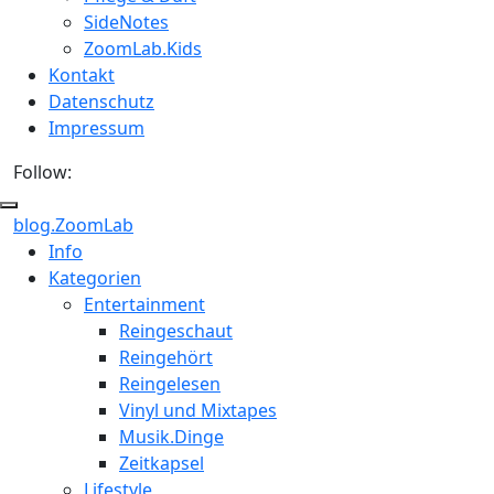
SideNotes
ZoomLab.Kids
Kontakt
Datenschutz
Impressum
Follow:
blog.ZoomLab
ZoomLab
Info
Kategorien
//
Entertainment
pers.
Reingeschaut
Reingehört
Blog
Reingelesen
Vinyl und Mixtapes
Musik.Dinge
Zeitkapsel
Lifestyle