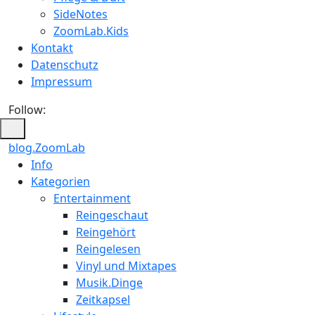
SideNotes
ZoomLab.Kids
Kontakt
Datenschutz
Impressum
Follow:
blog.ZoomLab
ZoomLab
Info
Kategorien
//
Entertainment
pers.
Reingeschaut
Reingehört
Blog
Reingelesen
Vinyl und Mixtapes
Musik.Dinge
Zeitkapsel