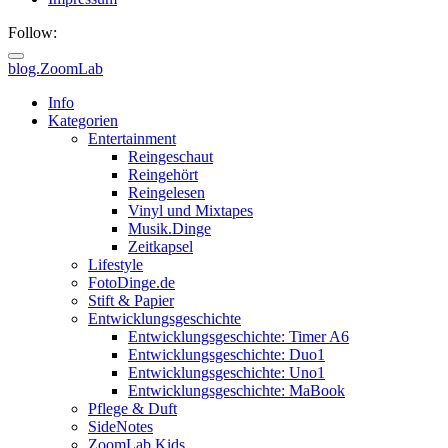
Follow:
blog.ZoomLab
ZoomLab
Info
Kategorien
//
Entertainment
Reingeschaut
pers.
Reingehört
Reingelesen
Blog
Vinyl und Mixtapes
Musik.Dinge
Zeitkapsel
Lifestyle
FotoDinge.de
Stift & Papier
Entwicklungsgeschichte
Entwicklungsgeschichte: Timer A6
Entwicklungsgeschichte: Duo1
Entwicklungsgeschichte: Uno1
Entwicklungsgeschichte: MaBook
Pflege & Duft
SideNotes
ZoomLab.Kids