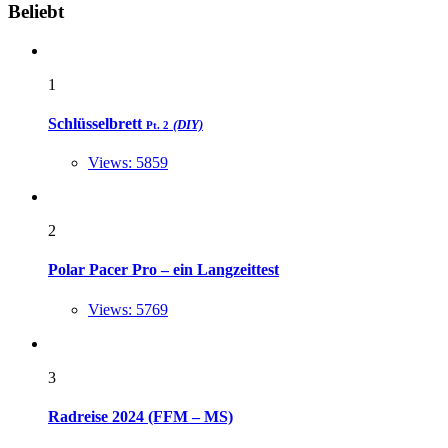
Widgets
Beliebt
1
Schlüsselbrett
(DIY)
Pt. 2
Views: 5859
2
Polar Pacer Pro – ein Langzeittest
Views: 5769
3
Radreise 2024 (FFM – MS)