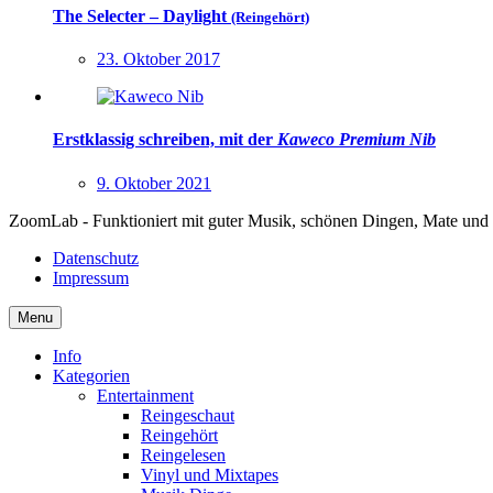
The Selecter – Daylight
(Reingehört)
23. Oktober 2017
Erstklassig schreiben, mit der
Kaweco Premium Nib
9. Oktober 2021
ZoomLab - Funktioniert mit guter Musik, schönen Dingen, Mate und
Datenschutz
Impressum
Menu
Info
Kategorien
Entertainment
Reingeschaut
Reingehört
Reingelesen
Vinyl und Mixtapes