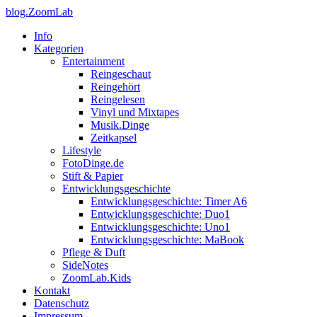
blog.ZoomLab
Info
Kategorien
Entertainment
Reingeschaut
Reingehört
Reingelesen
Vinyl und Mixtapes
Musik.Dinge
Zeitkapsel
Lifestyle
FotoDinge.de
Stift & Papier
Entwicklungsgeschichte
Entwicklungsgeschichte: Timer A6
Entwicklungsgeschichte: Duo1
Entwicklungsgeschichte: Uno1
Entwicklungsgeschichte: MaBook
Pflege & Duft
SideNotes
ZoomLab.Kids
Kontakt
Datenschutz
Impressum