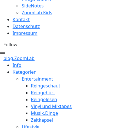
SideNotes
ZoomLab.Kids
Kontakt
Datenschutz
Impressum
Follow:
blog.ZoomLab
ZoomLab
Info
Kategorien
//
Entertainment
pers.
Reingeschaut
Reingehört
Blog
Reingelesen
Vinyl und Mixtapes
Musik.Dinge
Zeitkapsel
Lifestyle