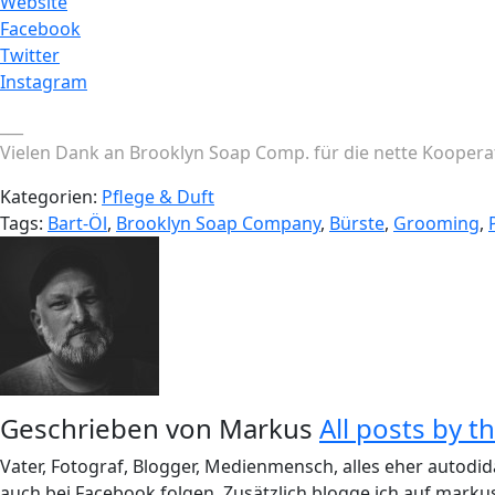
Website
Facebook
Twitter
Instagram
___
Vielen Dank an Brooklyn Soap Comp. für die nette Koopera
Kategorien:
Pflege & Duft
Tags:
Bart-Öl
,
Brooklyn Soap Company
,
Bürste
,
Grooming
,
Geschrieben von
Markus
All posts by t
Vater, Fotograf, Blogger, Medienmensch, alles eher autodid
auch bei Facebook folgen. Zusätzlich blogge ich auf markus