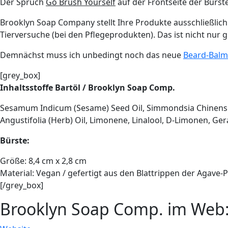
Der Spruch
Go Brush Yourself
auf der Frontseite der Bürste
Brooklyn Soap Company stellt Ihre Produkte ausschließlic
Tierversuche (bei den Pflegeprodukten). Das ist nicht nur g
Demnächst muss ich unbedingt noch das neue
Beard-Balm
[grey_box]
Inhaltsstoffe Bartöl / Brooklyn Soap Comp.
Sesamum Indicum (Sesame) Seed Oil, Simmondsia Chinensis (
Angustifolia (Herb) Oil, Limonene, Linalool, D-Limonen, Ger
Bürste:
Größe: 8,4 cm x 2,8 cm
Material: Vegan / gefertigt aus den Blattrippen der Agave-
[/grey_box]
Brooklyn Soap Comp. im Web