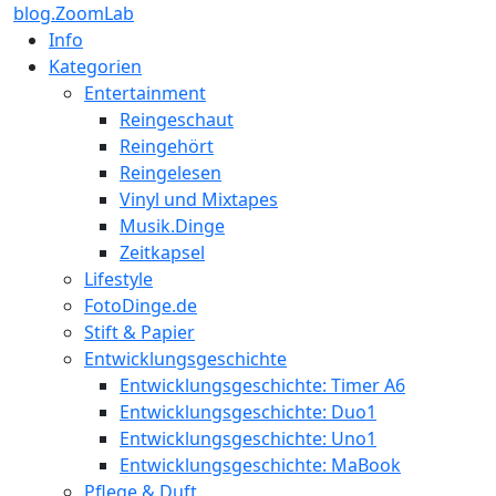
blog.ZoomLab
Info
Kategorien
Entertainment
Reingeschaut
Reingehört
Reingelesen
Vinyl und Mixtapes
Musik.Dinge
Zeitkapsel
Lifestyle
FotoDinge.de
Stift & Papier
Entwicklungsgeschichte
Entwicklungsgeschichte: Timer A6
Entwicklungsgeschichte: Duo1
Entwicklungsgeschichte: Uno1
Entwicklungsgeschichte: MaBook
Pflege & Duft