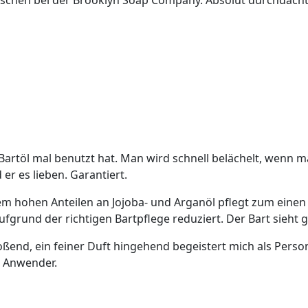
nschen bei der Brooklyn Soap Company. Absolut durchdacht,
töl mal benutzt hat. Man wird schnell belächelt, wenn man
er es lieben. Garantiert.
m hohen Anteilen an Jojoba- und Arganöl pflegt zum einen d
fgrund der richtigen Bartpflege reduziert. Der Bart sieht 
toßend, ein feiner Duft hingehend begeistert mich als Perso
s Anwender.