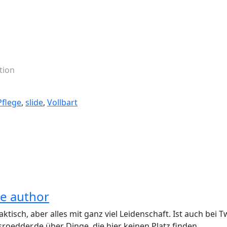
tion
Pflege
,
slide
,
Vollbart
he author
aktisch, aber alles mit ganz viel Leidenschaft. Ist auch be
roedder.de über Dinge, die hier keinen Platz finden.