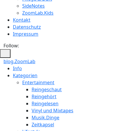
SideNotes
ZoomLab.Kids
Kontakt
Datenschutz
Impressum
Follow:
blog.ZoomLab
ZoomLab
Info
Kategorien
//
Entertainment
pers.
Reingeschaut
Reingehört
Blog
Reingelesen
Vinyl und Mixtapes
Musik.Dinge
Zeitkapsel