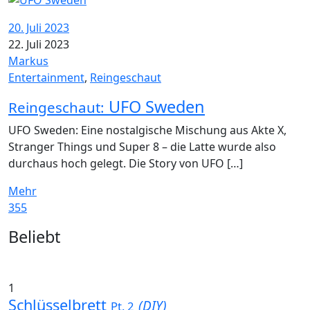
20. Juli 2023
22. Juli 2023
Markus
Entertainment
,
Reingeschaut
UFO Sweden
Reingeschaut:
UFO Sweden: Eine nostalgische Mischung aus Akte X,
Stranger Things und Super 8 – die Latte wurde also
durchaus hoch gelegt. Die Story von UFO […]
Mehr
355
Widgets
Beliebt
1
Schlüsselbrett
(DIY)
Pt. 2