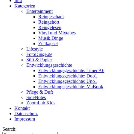
Info
Kategorien
Entertainment
Reingeschaut
Reingehört
Reingelesen
Vinyl und Mixtapes
Musik.Dinge
Zeitkapsel
Lifestyle
FotoDinge.de
Stift & Papier
Entwicklungsgeschichte
Entwicklungsgeschichte: Timer A6
Entwicklungsgeschichte: Duo1
Entwicklungsgeschichte: Uno1
Entwicklungsgeschichte: MaBook
Pflege & Duft
SideNotes
ZoomLab.Kids
Kontakt
Datenschutz
Impressum
Search: