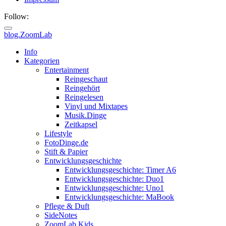
Follow:
blog.ZoomLab
ZoomLab
Info
Kategorien
//
Entertainment
Reingeschaut
pers.
Reingehört
Reingelesen
Blog
Vinyl und Mixtapes
Musik.Dinge
Zeitkapsel
Lifestyle
FotoDinge.de
Stift & Papier
Entwicklungsgeschichte
Entwicklungsgeschichte: Timer A6
Entwicklungsgeschichte: Duo1
Entwicklungsgeschichte: Uno1
Entwicklungsgeschichte: MaBook
Pflege & Duft
SideNotes
ZoomLab.Kids