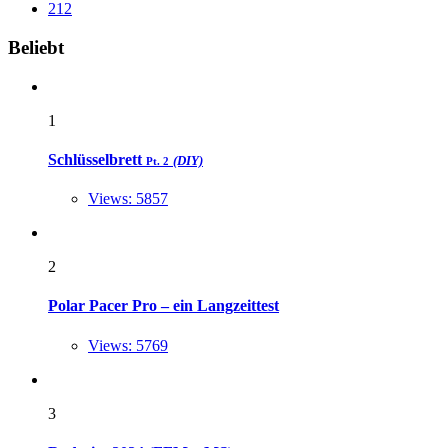
212
Widgets
Beliebt
1
Schlüsselbrett
(DIY)
Pt. 2
Views: 5857
2
Polar Pacer Pro – ein Langzeittest
Views: 5769
3