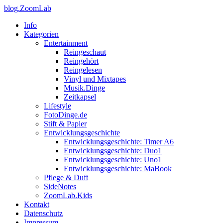
blog.ZoomLab
Info
Kategorien
Entertainment
Reingeschaut
Reingehört
Reingelesen
Vinyl und Mixtapes
Musik.Dinge
Zeitkapsel
Lifestyle
FotoDinge.de
Stift & Papier
Entwicklungsgeschichte
Entwicklungsgeschichte: Timer A6
Entwicklungsgeschichte: Duo1
Entwicklungsgeschichte: Uno1
Entwicklungsgeschichte: MaBook
Pflege & Duft
SideNotes
ZoomLab.Kids
Kontakt
Datenschutz
Impressum