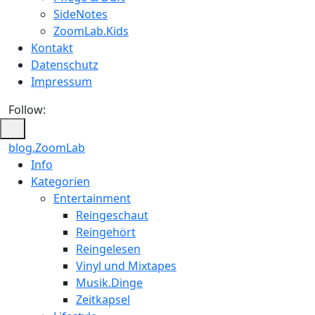
SideNotes
ZoomLab.Kids
Kontakt
Datenschutz
Impressum
Follow:
blog.ZoomLab
ZoomLab
Info
Kategorien
//
Entertainment
pers.
Reingeschaut
Reingehört
Blog
Reingelesen
Vinyl und Mixtapes
Musik.Dinge
Zeitkapsel