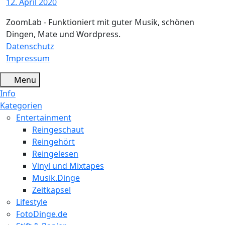
12. April 2020
ZoomLab - Funktioniert mit guter Musik, schönen
Dingen, Mate und Wordpress.
Datenschutz
Impressum
Menu
Info
Kategorien
Entertainment
Reingeschaut
Reingehört
Reingelesen
Vinyl und Mixtapes
Musik.Dinge
Zeitkapsel
Lifestyle
FotoDinge.de