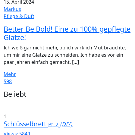
15. April 2024
Markus
Pflege & Duft
Better Be Bold! Eine zu 100% gepflegte
Glatze!
Ich weiß gar nicht mehr, ob ich wirklich Mut brauchte,
um mir eine Glatze zu schneiden. Ich habe es vor ein
paar Jahren einfach gemacht. […]
Mehr
598
Widgets
Beliebt
1
Schlüsselbrett
(DIY)
Pt. 2
Views: 5849