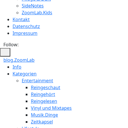
SideNotes
ZoomLab.Kids
Kontakt
Datenschutz
Impressum
Follow:
blog.ZoomLab
ZoomLab
Info
Kategorien
//
Entertainment
pers.
Reingeschaut
Reingehört
Blog
Reingelesen
Vinyl und Mixtapes
Musik.Dinge
Zeitkapsel