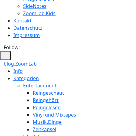
SideNotes
ZoomLab.Kids
Kontakt
Datenschutz
Impressum
Follow:
blog.ZoomLab
ZoomLab
Info
Kategorien
//
Entertainment
pers.
Reingeschaut
Reingehört
Blog
Reingelesen
Vinyl und Mixtapes
Musik.Dinge
Zeitkapsel