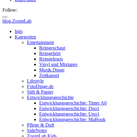
Follow:
blog.ZoomLab
ZoomLab
Info
Kategorien
//
Entertainment
Reingeschaut
pers.
Reingehört
Reingelesen
Blog
Vinyl und Mixtapes
Musik.Dinge
Zeitkapsel
Lifestyle
FotoDinge.de
Stift & Papier
Entwicklungsgeschichte
Entwicklungsgeschichte: Timer A6
Entwicklungsgeschichte: Duo1
Entwicklungsgeschichte: Uno1
Entwicklungsgeschichte: MaBook
Pflege & Duft
SideNotes
ZoomLab.Kids