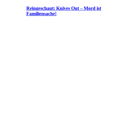
Reingeschaut: Knives Out – Mord ist
Familiensache!