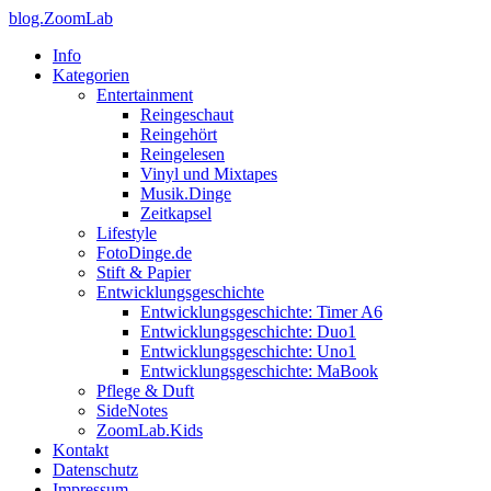
blog.ZoomLab
Info
Kategorien
Entertainment
Reingeschaut
Reingehört
Reingelesen
Vinyl und Mixtapes
Musik.Dinge
Zeitkapsel
Lifestyle
FotoDinge.de
Stift & Papier
Entwicklungsgeschichte
Entwicklungsgeschichte: Timer A6
Entwicklungsgeschichte: Duo1
Entwicklungsgeschichte: Uno1
Entwicklungsgeschichte: MaBook
Pflege & Duft
SideNotes
ZoomLab.Kids
Kontakt
Datenschutz
Impressum