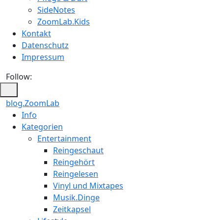
SideNotes
ZoomLab.Kids
Kontakt
Datenschutz
Impressum
Follow:
blog.ZoomLab
ZoomLab
Info
Kategorien
//
Entertainment
pers.
Reingeschaut
Reingehört
Blog
Reingelesen
Vinyl und Mixtapes
Musik.Dinge
Zeitkapsel