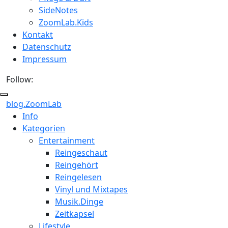
SideNotes
ZoomLab.Kids
Kontakt
Datenschutz
Impressum
Follow:
blog.ZoomLab
ZoomLab
Info
Kategorien
//
Entertainment
pers.
Reingeschaut
Reingehört
Blog
Reingelesen
Vinyl und Mixtapes
Musik.Dinge
Zeitkapsel
Lifestyle