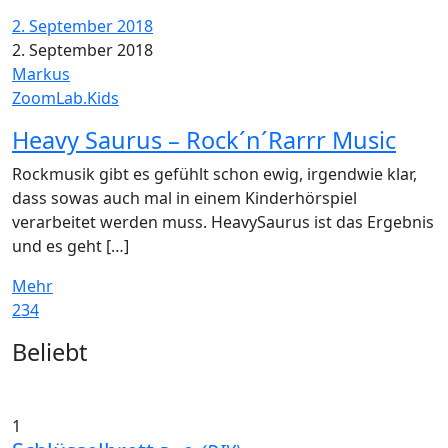
2. September 2018
2. September 2018
Markus
ZoomLab.Kids
Heavy Saurus – Rock´n´Rarrr Music
Rockmusik gibt es gefühlt schon ewig, irgendwie klar,
dass sowas auch mal in einem Kinderhörspiel
verarbeitet werden muss. HeavySaurus ist das Ergebnis
und es geht […]
Mehr
234
Widgets
Beliebt
1