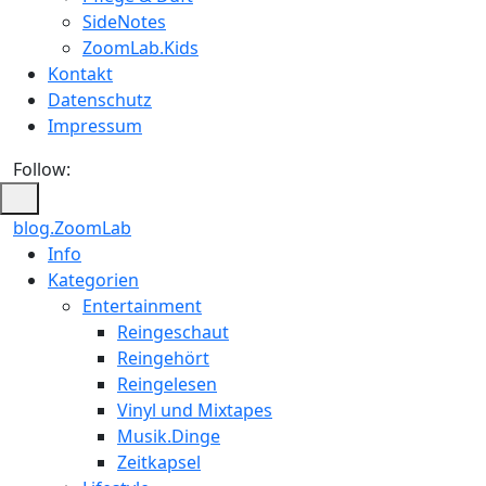
SideNotes
ZoomLab.Kids
Kontakt
Datenschutz
Impressum
Follow:
blog.ZoomLab
ZoomLab
Info
Kategorien
//
Entertainment
pers.
Reingeschaut
Reingehört
Blog
Reingelesen
Vinyl und Mixtapes
Musik.Dinge
Zeitkapsel