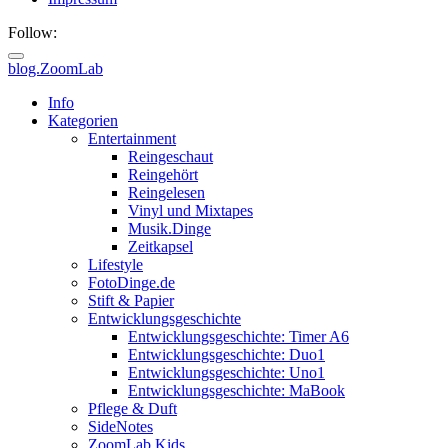
Follow:
blog.ZoomLab
ZoomLab
Info
Kategorien
//
Entertainment
Reingeschaut
pers.
Reingehört
Reingelesen
Blog
Vinyl und Mixtapes
Musik.Dinge
Zeitkapsel
Lifestyle
FotoDinge.de
Stift & Papier
Entwicklungsgeschichte
Entwicklungsgeschichte: Timer A6
Entwicklungsgeschichte: Duo1
Entwicklungsgeschichte: Uno1
Entwicklungsgeschichte: MaBook
Pflege & Duft
SideNotes
ZoomLab.Kids