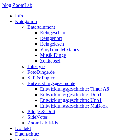
blog.ZoomLab
Info
Kategorien
Entertainment
Reingeschaut
Reingehört
Reingelesen
Vinyl und Mixtapes
Musik.Dinge
Zeitkapsel
Lifestyle
FotoDinge.de
Stift & Papier
Entwicklungsgeschichte
Entwicklungsgeschichte: Timer A6
Entwicklungsgeschichte: Duo1
Entwicklungsgeschichte: Uno1
Entwicklungsgeschichte: MaBook
Pflege & Duft
SideNotes
ZoomLab.Kids
Kontakt
Datenschutz
Impressum