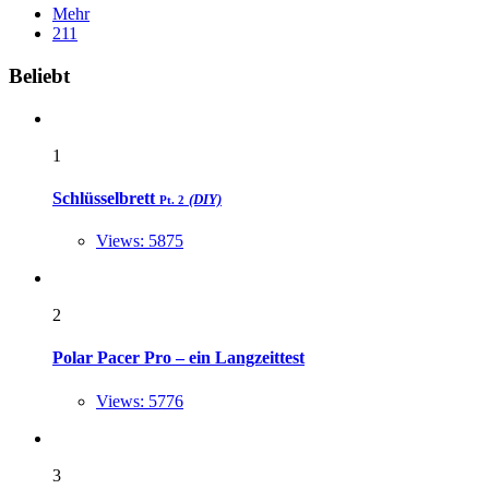
Mehr
211
Widgets
Beliebt
1
Schlüsselbrett
(DIY)
Pt. 2
Views: 5875
2
Polar Pacer Pro – ein Langzeittest
Views: 5776
3