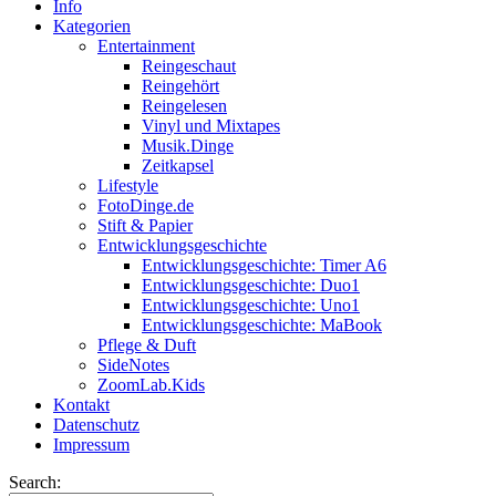
Info
Kategorien
Entertainment
Reingeschaut
Reingehört
Reingelesen
Vinyl und Mixtapes
Musik.Dinge
Zeitkapsel
Lifestyle
FotoDinge.de
Stift & Papier
Entwicklungsgeschichte
Entwicklungsgeschichte: Timer A6
Entwicklungsgeschichte: Duo1
Entwicklungsgeschichte: Uno1
Entwicklungsgeschichte: MaBook
Pflege & Duft
SideNotes
ZoomLab.Kids
Kontakt
Datenschutz
Impressum
Search: