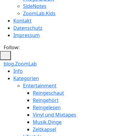
SideNotes
ZoomLab.Kids
Kontakt
Datenschutz
Impressum
Follow:
blog.ZoomLab
ZoomLab
Info
Kategorien
//
Entertainment
pers.
Reingeschaut
Reingehört
Blog
Reingelesen
Vinyl und Mixtapes
Musik.Dinge
Zeitkapsel