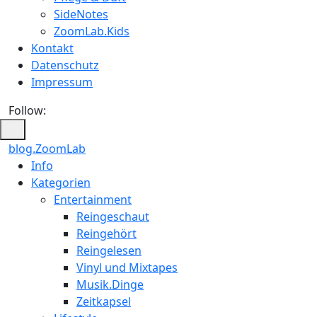
SideNotes
ZoomLab.Kids
Kontakt
Datenschutz
Impressum
Follow:
blog.ZoomLab
ZoomLab
Info
Kategorien
//
Entertainment
pers.
Reingeschaut
Reingehört
Blog
Reingelesen
Vinyl und Mixtapes
Musik.Dinge
Zeitkapsel