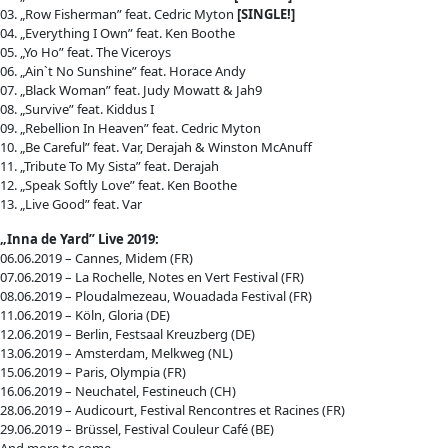
03. „Row Fisherman” feat. Cedric Myton
[SINGLE!]
04. „Everything I Own” feat. Ken Boothe
05. „Yo Ho” feat. The Viceroys
06. „Ain`t No Sunshine” feat. Horace Andy
07. „Black Woman” feat. Judy Mowatt & Jah9
08. „Survive” feat. Kiddus I
09. „Rebellion In Heaven” feat. Cedric Myton
10. „Be Careful” feat. Var, Derajah & Winston McAnuff
11. „Tribute To My Sista” feat. Derajah
12. „Speak Softly Love” feat. Ken Boothe
13. „Live Good” feat. Var
„Inna de Yard” Live 2019:
06.06.2019 – Cannes, Midem (FR)
07.06.2019 – La Rochelle, Notes en Vert Festival (FR)
08.06.2019 – Ploudalmezeau, Wouadada Festival (FR)
11.06.2019 – Köln, Gloria (DE)
12.06.2019 – Berlin, Festsaal Kreuzberg (DE)
13.06.2019 – Amsterdam, Melkweg (NL)
15.06.2019 – Paris, Olympia (FR)
16.06.2019 – Neuchatel, Festineuch (CH)
28.06.2019 – Audicourt, Festival Rencontres et Racines (FR)
29.06.2019 – Brüssel, Festival Couleur Café (BE)