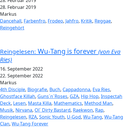
28. Februar 2019
28. Februar 2019
Markus
Dancehall
,
Farbenfro
,
Frodeo
,
Jahfro
,
Kritik
,
Reggae
,
Reingehört
Wu-Tang is forever
Reingelesen:
(von Eva
Ries)
16. September 2022
22. September 2022
Markus
4th Disciple
,
Biografie
,
Buch
,
Cappadonna
,
Eva Ries
,
Ghostface Killah
,
Guns´n´Roses
,
GZA
,
Hip Hop
,
Inspectah
Deck
,
Lesen
,
Masta Killa
,
Mathematics
,
Method Man
,
Musik
,
Nirvana
,
Ol´ Dirty Bastard
,
Raekwon
,
Rap
,
Reingelesen
,
RZA
,
Sonic Youth
,
U-God
,
Wu-Tang
,
Wu-Tang
Clan
,
Wu-Tang Forever