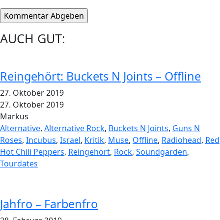
AUCH GUT:
Reingehört: Buckets N Joints – Offline
27. Oktober 2019
27. Oktober 2019
Markus
Alternative
,
Alternative Rock
,
Buckets N Joints
,
Guns N
Roses
,
Incubus
,
Israel
,
Kritik
,
Muse
,
Offline
,
Radiohead
,
Red
Hot Chili Peppers
,
Reingehört
,
Rock
,
Soundgarden
,
Tourdates
Jahfro – Farbenfro