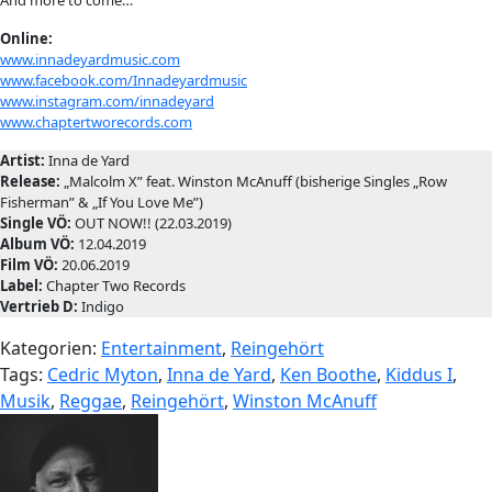
And more to come…
Online:
www.innadeyardmusic.com
www.facebook.com/Innadeyardmusic
www.instagram.com/innadeyard
www.chaptertworecords.com
Artist:
Inna de Yard
Release:
„Malcolm X” feat. Winston McAnuff (bisherige Singles „Row
Fisherman” & „If You Love Me”)
Single VÖ:
OUT NOW!! (22.03.2019)
Album VÖ:
12.04.2019
Film VÖ:
20.06.2019
Label:
Chapter Two Records
Vertrieb D:
Indigo
Kategorien:
Entertainment
,
Reingehört
Tags:
Cedric Myton
,
Inna de Yard
,
Ken Boothe
,
Kiddus I
,
Musik
,
Reggae
,
Reingehört
,
Winston McAnuff