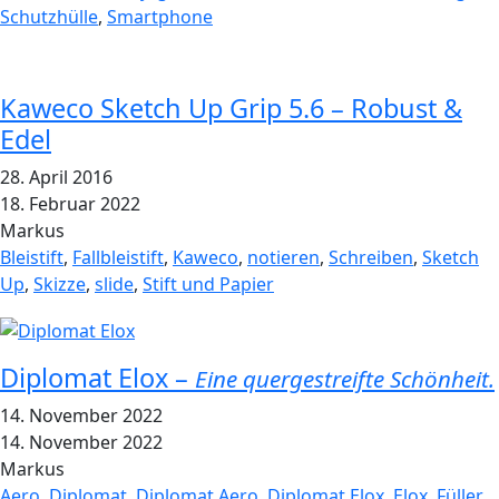
Schutzhülle
,
Smartphone
Kaweco Sketch Up Grip 5.6 – Robust &
Edel
28. April 2016
18. Februar 2022
Markus
Bleistift
,
Fallbleistift
,
Kaweco
,
notieren
,
Schreiben
,
Sketch
Up
,
Skizze
,
slide
,
Stift und Papier
Diplomat Elox –
Eine quergestreifte Schönheit.
14. November 2022
14. November 2022
Markus
Aero
,
Diplomat
,
Diplomat Aero
,
Diplomat Elox
,
Elox
,
Füller
,