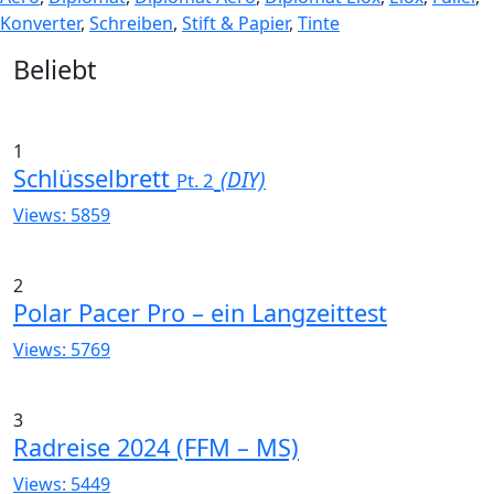
Konverter
,
Schreiben
,
Stift & Papier
,
Tinte
Widgets
Beliebt
1
Schlüsselbrett
(DIY)
Pt. 2
Views: 5859
2
Polar Pacer Pro – ein Langzeittest
Views: 5769
3
Radreise 2024 (FFM – MS)
Views: 5449