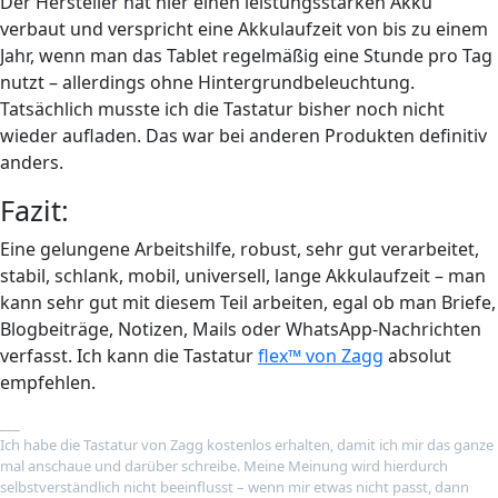
Der Hersteller hat hier einen leistungsstarken Akku
verbaut und verspricht eine Akkulaufzeit von bis zu einem
Jahr, wenn man das Tablet regelmäßig eine Stunde pro Tag
nutzt – allerdings ohne Hintergrundbeleuchtung.
Tatsächlich musste ich die Tastatur bisher noch nicht
wieder aufladen. Das war bei anderen Produkten definitiv
anders.
Fazit:
Eine gelungene Arbeitshilfe, robust, sehr gut verarbeitet,
stabil, schlank, mobil, universell, lange Akkulaufzeit – man
kann sehr gut mit diesem Teil arbeiten, egal ob man Briefe,
Blogbeiträge, Notizen, Mails oder WhatsApp-Nachrichten
verfasst. Ich kann die Tastatur
flex™ von Zagg
absolut
empfehlen.
___
Ich habe die Tastatur von Zagg kostenlos erhalten, damit ich mir das ganze
mal anschaue und darüber schreibe. Meine Meinung wird hierdurch
selbstverständlich nicht beeinflusst – wenn mir etwas nicht passt, dann