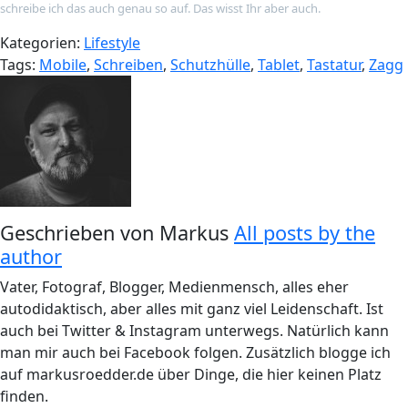
schreibe ich das auch genau so auf. Das wisst Ihr aber auch.
Kategorien:
Lifestyle
Tags:
Mobile
,
Schreiben
,
Schutzhülle
,
Tablet
,
Tastatur
,
Zagg
Geschrieben von
Markus
All posts by the
author
Vater, Fotograf, Blogger, Medienmensch, alles eher
autodidaktisch, aber alles mit ganz viel Leidenschaft. Ist
auch bei Twitter & Instagram unterwegs. Natürlich kann
man mir auch bei Facebook folgen. Zusätzlich blogge ich
auf markusroedder.de über Dinge, die hier keinen Platz
finden.