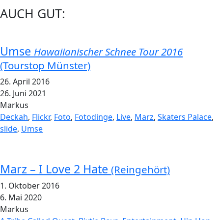
AUCH GUT:
Umse
Hawaiianischer Schnee Tour 2016
(Tourstop Münster)
26. April 2016
26. Juni 2021
Markus
Deckah
,
Flickr
,
Foto
,
Fotodinge
,
Live
,
Marz
,
Skaters Palace
,
slide
,
Umse
Marz – I Love 2 Hate
(Reingehört)
1. Oktober 2016
6. Mai 2020
Markus