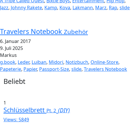
A Tribe Called Quest
,
Bixtie Boys
,
Entertainment
,
Hip Hop
,
Jazz
,
Johnny Rakete
,
Kamp
,
Kova
,
Lakmann
,
Marz
,
Rap
,
slide
Travelers Notebook
Zubehör
6. Januar 2017
9. Juli 2025
Markus
g.book
,
Leder
,
Luiban
,
Midori
,
Notizbuch
,
Online-Store
,
Papeterie
,
Papier
,
Passport-Size
,
slide
,
Travelers Notebook
Widgets
Beliebt
1
Schlüsselbrett
(DIY)
Pt. 2
Views: 5849