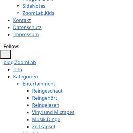
SideNotes
ZoomLab.Kids
Kontakt
Datenschutz
Impressum
Follow:
blog.ZoomLab
ZoomLab
Info
Kategorien
//
Entertainment
pers.
Reingeschaut
Reingehört
Blog
Reingelesen
Vinyl und Mixtapes
Musik.Dinge
Zeitkapsel