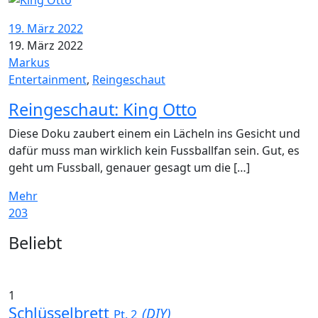
19. März 2022
19. März 2022
Markus
Entertainment
,
Reingeschaut
Reingeschaut: King Otto
Diese Doku zaubert einem ein Lächeln ins Gesicht und
dafür muss man wirklich kein Fussballfan sein. Gut, es
geht um Fussball, genauer gesagt um die […]
Mehr
203
Widgets
Beliebt
1
Schlüsselbrett
(DIY)
Pt. 2