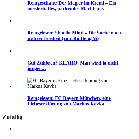
Reingeschaut: Der Magier im Kreml – Ein
meisterhaftes, packendes Machtepos
Reingelesen: Shaolin Mind – Die Suche nach
wahrer Freiheit (von Shi Heng Yi)
Gut Zuhören? KLARO! Man wird ja nicht
jünger…
Reingelesen: FC Bayern München, eine
Liebeserklärung von Markus Kavka
Zufällig