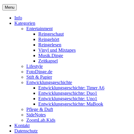
Menu
Info
Kategorien
Entertainment
Reingeschaut
Reingehört
Reingelesen
Vinyl und Mixtapes
Musik.Dinge
Zeitkapsel
Lifestyle
FotoDinge.de
Stift & Papier
Entwicklungsgeschichte
Entwicklungsgeschichte: Timer A6
Entwicklungsgeschichte: Duo1
Entwicklungsgeschichte: Uno1
Entwicklungsgeschichte: MaBook
Pflege & Duft
SideNotes
ZoomLab.Kids
Kontakt
Datenschutz