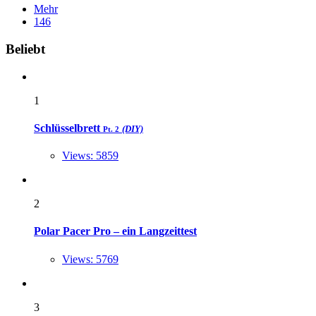
Mehr
146
Widgets
Beliebt
1
Schlüsselbrett
(DIY)
Pt. 2
Views: 5859
2
Polar Pacer Pro – ein Langzeittest
Views: 5769
3