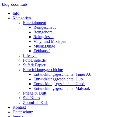
blog.ZoomLab
Info
Kategorien
Entertainment
Reingeschaut
Reingehört
Reingelesen
Vinyl und Mixtapes
Musik.Dinge
Zeitkapsel
Lifestyle
FotoDinge.de
Stift & Papier
Entwicklungsgeschichte
Entwicklungsgeschichte: Timer A6
Entwicklungsgeschichte: Duo1
Entwicklungsgeschichte: Uno1
Entwicklungsgeschichte: MaBook
Pflege & Duft
SideNotes
ZoomLab.Kids
Kontakt
Datenschutz
Impressum