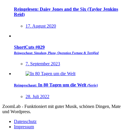
Reingelesen: Daisy Jones and the Six (Taylor Jenkins
Reid)
17. August 2020
ShortCuts #029
Reingeschaut: Simulant, Plane, Operation Fortune & Terrified
7. September 2023
In 80 Tagen um die Welt
Reingeschaut:
(Serie)
28. Juli 2022
ZoomLab - Funktioniert mit guter Musik, schönen Dingen, Mate
und Wordpress.
Datenschutz
Impressum