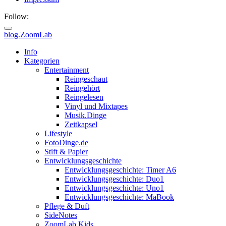
Follow:
blog.ZoomLab
ZoomLab
Info
Kategorien
//
Entertainment
Reingeschaut
pers.
Reingehört
Reingelesen
Blog
Vinyl und Mixtapes
Musik.Dinge
Zeitkapsel
Lifestyle
FotoDinge.de
Stift & Papier
Entwicklungsgeschichte
Entwicklungsgeschichte: Timer A6
Entwicklungsgeschichte: Duo1
Entwicklungsgeschichte: Uno1
Entwicklungsgeschichte: MaBook
Pflege & Duft
SideNotes
ZoomLab.Kids