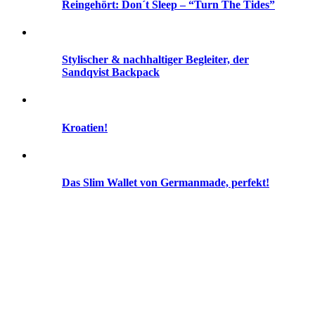
Reingehört: Don´t Sleep – “Turn The Tides”
Stylischer & nachhaltiger Begleiter, der
Sandqvist Backpack
Kroatien!
Das Slim Wallet von Germanmade, perfekt!