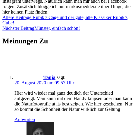
Instagram unterwegs. Natürlich kann man mir auch bei Facebook
folgen. Zusätzlich blogge ich auf markusroedder.de über Dinge, die
hier keinen Platz finden.
Beitragsnavigation
Ältere Beiträge
Rubik’s Cage und der gute, alte Klassiker Rubik’s
Cube!
Nächster Beitrag
Münster, einfach schön!
Meinungen Zu
Tanja
sagt:
20. August 2020 um 09:57 Uhr
Hier wird wieder mal ganz deutlich der Unterschied
aufgezeigt. Man kann mit dem Handy knipsen oder man kann
die Naturfotografie at its best zeigen. Wie hier geschehen. Nur
so kommt die Schönheit der Natur wirklich zur Geltung
Antworten