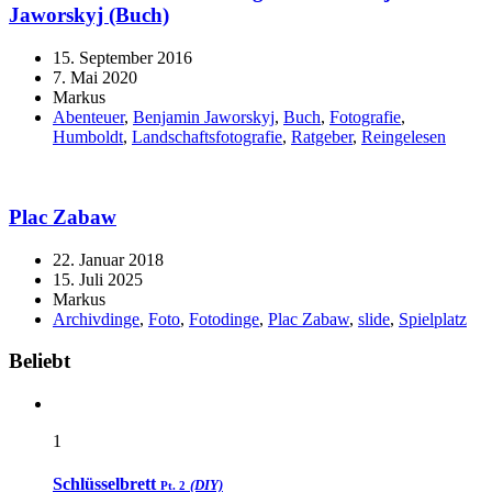
Jaworskyj (Buch)
15. September 2016
7. Mai 2020
Markus
Abenteuer
,
Benjamin Jaworskyj
,
Buch
,
Fotografie
,
Humboldt
,
Landschaftsfotografie
,
Ratgeber
,
Reingelesen
Plac Zabaw
22. Januar 2018
15. Juli 2025
Markus
Archivdinge
,
Foto
,
Fotodinge
,
Plac Zabaw
,
slide
,
Spielplatz
Widgets
Beliebt
1
Schlüsselbrett
(DIY)
Pt. 2