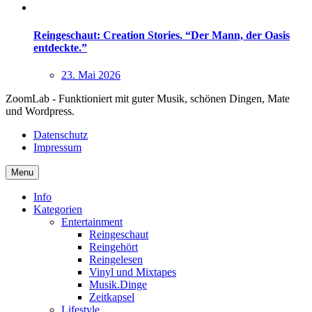
Reingeschaut: Creation Stories. “Der Mann, der Oasis
entdeckte.”
23. Mai 2026
ZoomLab - Funktioniert mit guter Musik, schönen Dingen, Mate
und Wordpress.
Datenschutz
Impressum
Menu
Info
Kategorien
Entertainment
Reingeschaut
Reingehört
Reingelesen
Vinyl und Mixtapes
Musik.Dinge
Zeitkapsel
Lifestyle