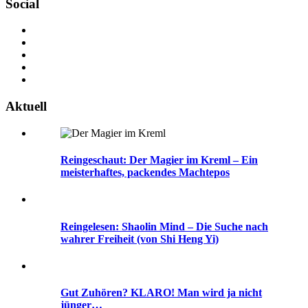
Social
Aktuell
Reingeschaut: Der Magier im Kreml – Ein
meisterhaftes, packendes Machtepos
Reingelesen: Shaolin Mind – Die Suche nach
wahrer Freiheit (von Shi Heng Yi)
Gut Zuhören? KLARO! Man wird ja nicht
jünger…