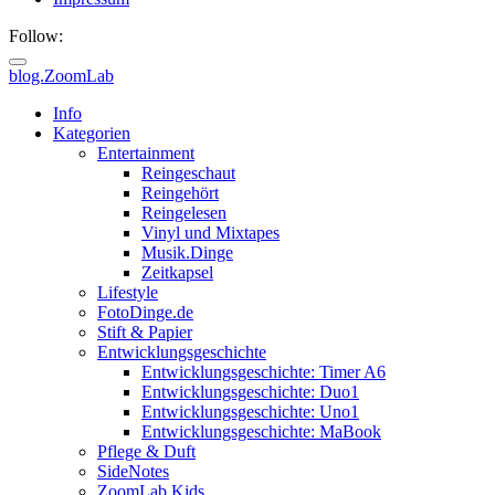
Follow:
blog.ZoomLab
Info
Kategorien
Entertainment
Reingeschaut
Reingehört
Reingelesen
Vinyl und Mixtapes
Musik.Dinge
Zeitkapsel
Lifestyle
FotoDinge.de
Stift & Papier
Entwicklungsgeschichte
Entwicklungsgeschichte: Timer A6
Entwicklungsgeschichte: Duo1
Entwicklungsgeschichte: Uno1
Entwicklungsgeschichte: MaBook
Pflege & Duft
SideNotes
ZoomLab.Kids