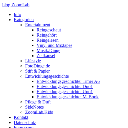
blog.ZoomLab
Info
Kategorien
Entertainment
Reingeschaut
Reingehört
Reingelesen
Vinyl und Mixtapes
Musik.Dinge
Zeitkapsel
Lifestyle
FotoDinge.de
Stift & Papier
Entwicklungsgeschichte
Entwicklungsgeschichte: Timer A6
Entwicklungsgeschichte: Duo1
Entwicklungsgeschichte: Uno1
Entwicklungsgeschichte: MaBook
Pflege & Duft
SideNotes
ZoomLab.Kids
Kontakt
Datenschutz
Impressum