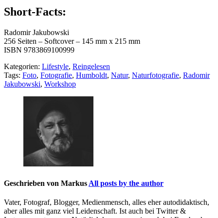
Short-Facts:
Radomir Jakubowski
256 Seiten – Softcover – 145 mm x 215 mm
ISBN 9783869100999
Kategorien:
Lifestyle
,
Reingelesen
Tags:
Foto
,
Fotografie
,
Humboldt
,
Natur
,
Naturfotografie
,
Radomir
Jakubowski
,
Workshop
Geschrieben von
Markus
All posts by the author
Vater, Fotograf, Blogger, Medienmensch, alles eher autodidaktisch,
aber alles mit ganz viel Leidenschaft. Ist auch bei Twitter &